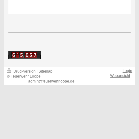
Login
Druckversion
|
Sitemap
-
Webansicht
-
© Feuerwehr Loope
admin@feuerwehrloope.de