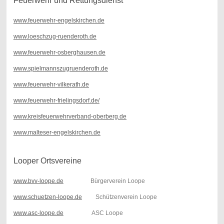
Feuerwehr und Rettungsdienst
www.feuerwehr-engelskirchen.de
www.loeschzug-ruenderoth.de
www.feuerwehr-osberghausen.de
www.spielmannszugruenderoth.de
www.feuerwehr-vilkerath.de
www.feuerwehr-frielingsdorf.de/
www.kreisfeuerwehrverband-oberberg.de
www.malteser-engelskirchen.de
Looper Ortsvereine
www.bvv-loope.de
Bürgerverein Loope
www.schuetzen-loope.de
Schützenverein Loope
www.asc-loope.de
ASC Loope