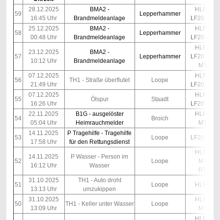
28.12.2025
BMA2 -
HLF10
59
Lepperhammer
16:45 Uhr
Brandmeldeanlage
LF20 Kats
25.12.2025
BMA2 -
HLF10
58
Lepperhammer
00:48 Uhr
Brandmeldeanlage
LF20 Kats
HLF10
23.12.2025
BMA2 -
57
Lepperhammer
LF20 Kats
10:12 Uhr
Brandmeldeanlage
MTF
07.12.2025
HLF10
56
TH1 - Straße überflutet
Loope
21:49 Uhr
LF20 Kats
07.12.2025
HLF10
55
Ölspur
Staadt
16:26 Uhr
LF20 Kats
22.11.2025
B1G - ausgelöster
HLF10
54
Broich
05:04 Uhr
Heimrauchmelder
MTF
14.11.2025
P Tragehilfe - Tragehilfe
53
Loope
LF20 Kats
17:58 Uhr
für den Rettungsdienst
HLF10
14.11.2025
P Wasser - Person im
52
Loope
MTF
16:12 Uhr
Wasser
RTB
31.10.2025
TH1 - Auto droht
51
Loope
HLF10
13:13 Uhr
umzukippen
31.10.2025
HLF10
50
TH1 - Keller unter Wasser
Loope
13:09 Uhr
MTF
HLF10