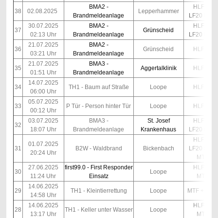
BMA2 -
HLF10
38
02.08.2025
Lepperhammer
Brandmeldeanlage
LF20 Kats
30.07.2025
BMA2 -
HLF10
37
Grünscheid
02:13 Uhr
Brandmeldeanlage
LF20 Kats
21.07.2025
BMA2 -
36
Grünscheid
HLF10
03:21 Uhr
Brandmeldeanlage
21.07.2025
BMA3 -
35
Aggertalklinik
HLF10
01:51 Uhr
Brandmeldeanlage
14.07.2025
34
TH1 - Baum auf Straße
Loope
HLF10
06:00 Uhr
05.07.2025
33
P Tür - Person hinter Tür
Loope
HLF10
00:12 Uhr
03.07.2025
BMA3 -
St. Josef
HLF10
32
18:07 Uhr
Brandmeldeanlage
Krankenhaus
LF20 Kats
HLF10
01.07.2025
31
B2W - Waldbrand
Bickenbach
LF20 Kats
20:24 Uhr
MTF
27.06.2025
first99.0 - First Responder
HLF10
30
Loope
11:24 Uhr
Einsatz
MTF
14.06.2025
29
TH1 - Kleintierrettung
Loope
MTF + Boot
14:58 Uhr
14.06.2025
HLF10
28
TH1 - Keller unter Wasser
Loope
13:17 Uhr
MTF