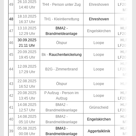
26.10.2025
49
TH4 - Person unter Zug
Ehreshoven
LF20 Kats
14:40 Uhr
MTF
18.10.2025
48
TH1 - Kleintierrettung
Ehreshoven
HLF10
16:37 Uhr
13.10.2025
BMA2 -
HLF10
47
Engelskirchen
12:29 Uhr
Brandmeldeanlage
LF20 Kats
30.09.2025
HLF10
46
Ölspur
Loope
21:11 Uhr
LF20 Kats
20.09.2025
HLF10
45
Bk -
Rauchentwickelung
Loope
19:45 Uhr
LF20 Kats
HLF10
12.09.2025
44
B2G - Zimmerbrand
Loope
LF20 Kats
17:29 Uhr
MTF
22.08.2025
43
Ölspur
Loope
HLF10
16:52 Uhr
20.08.2025
P Aufzug - Person im
HLF10
42
Loope
13:45 Uhr
Aufzug
LF20 Kats
14.08.2025
BMA2 -
HLF10
41
Grünscheid
12:57 Uhr
Brandmeldeanlage
LF20 Kats
14.08.2025
BMA2 -
HLF10
40
Engelskirchen
05:10 Uhr
Brandmeldeanlage
MTF
05.08.2025
BMA3 -
HLF10
39
Aggertalklinik
00:08 Uhr
Brandmeldeanlage
MTF