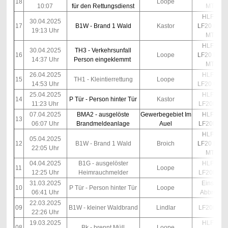
18
Loope
10:07
für den Rettungsdienst
MTF
HLF10
30.04.2025
17
B1W - Brand 1 Wald
Kastor
LF20 Kats
19:13 Uhr
MTF
HLF10
30.04.2025
TH3 - Verkehrsunfall
16
Loope
LF20 Kats
14:37 Uhr
Person eingeklemmt
MTF
26.04.2025
HLF10
15
TH1 - Kleintierrettung
Loope
14:53 Uhr
LF20 Kats
25.04.2025
HLF10
14
P Tür - Person hinter Tür
Kastor
11:23 Uhr
LF20Kats
07.04.2025
BMA2 - ausgelöste
Gewerbegebiet Im
HLF10
13
06:07 Uhr
Brandmeldeanlage
Auel
LF20Kats
HLF10
05.04.2025
12
B1W - Brand 1 Wald
Broich
LF20 Kats
22:05 Uhr
MTF
04.04.2025
B1G - ausgelöster
HLF10
11
Loope
12:25 Uhr
Heimrauchmelder
LF20Kats
31.03.2025
Einsatz
10
P Tür - Person hinter Tür
Loope
06:41 Uhr
Abbruch
22.03.2025
09
B1W - kleiner Waldbrand
Lindlar
LF20Kats
22:26 Uhr
19.03.2025
HLF10
08
Bk - brennt Müll
Loope