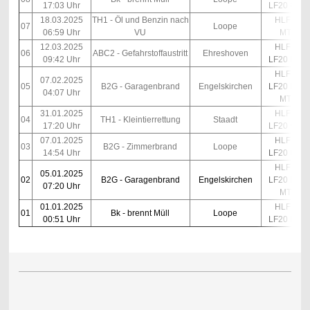
17:03 Uhr
LF20 Kats
18.03.2025
TH1 - Öl und Benzin nach
HLF10
07
Loope
06:59 Uhr
VU
MTF
12.03.2025
HLF10
06
ABC2 - Gefahrstoffaustritt
Ehreshoven
09:42 Uhr
LF20 Kats
HLF10
07.02.2025
05
B2G - Garagenbrand
Engelskirchen
LF20 Kats
04:07 Uhr
MTF
31.01.2025
HLF10
04
TH1 - Kleintierrettung
Staadt
17:20 Uhr
LF20 Kats
07.01.2025
HLF10
03
B2G - Zimmerbrand
Loope
14:54 Uhr
LF20 Kats
HLF10
05.01.2025
02
B2G - Garagenbrand
Engelskirchen
LF20 Kats
07:20 Uhr
MTF
01.01.2025
HLF10
01
Bk - brennt Müll
Loope
00:51 Uhr
LF20 Kats