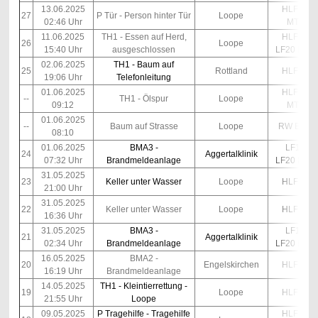
13.06.2025
HLF10
27
P Tür - Person hinter Tür
Loope
02:46 Uhr
MTF
11.06.2025
TH1 - Essen auf Herd,
HLF10
26
Loope
15:40 Uhr
ausgeschlossen
LF20 Kats
02.06.2025
TH1 - Baum auf
25
Rottland
HLF10
19:06 Uhr
Telefonleitung
01.06.2025
HLF10
--
TH1 - Ölspur
Loope
09:12
MTF
01.06.2025
--
Baum auf Strasse
Loope
RW EGK
08:10
01.06.2025
BMA3 -
LF10
24
Aggertalklinik
07:32 Uhr
Brandmeldeanlage
LF20 Kats
31.05.2025
23
Keller unter Wasser
Loope
HLF10
21:00 Uhr
31.05.2025
22
Keller unter Wasser
Loope
HLF10
16:36 Uhr
31.05.2025
BMA3 -
LF10
21
Aggertalklinik
02:34 Uhr
Brandmeldeanlage
LF20 Kats
16.05.2025
BMA2 -
20
Engelskirchen
HLF10
16:19 Uhr
Brandmeldeanlage
14.05.2025
TH1 - Kleintierrettung -
19
Loope
HLF10
21:55 Uhr
Loope
09.05.2025
P Tragehilfe - Tragehilfe
HLF10